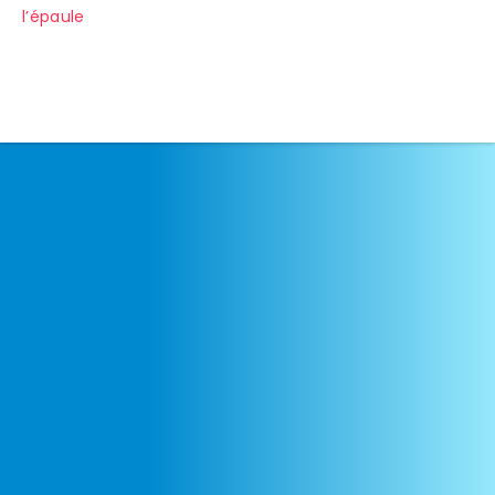
l’épaule
de
l’article