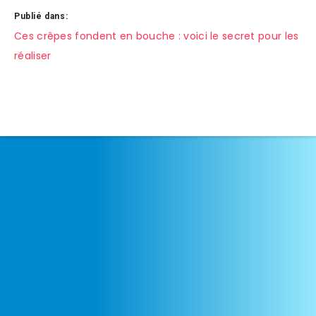
Publié dans:
Navigation
Ces crêpes fondent en bouche : voici le secret pour les
réaliser
de
l’article