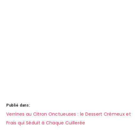
Publié dans:
Navigation
Verrines au Citron Onctueuses : le Dessert Crémeux et
Frais qui Séduit à Chaque Cuillerée
de
l’article