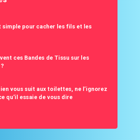
 simple pour cacher les fils et les
vent ces Bandes de Tissu sur les
 ?
ien vous suit aux toilettes, ne l’ignorez
ce qu’il essaie de vous dire