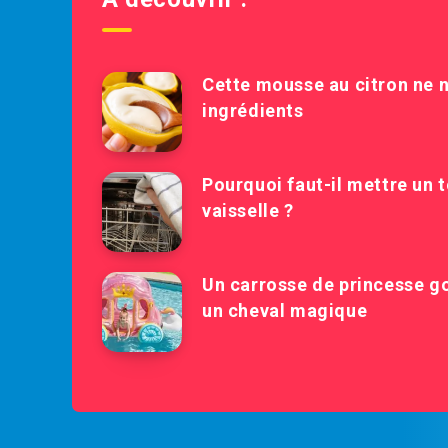
Cette mousse au citron ne 
ingrédients
Pourquoi faut-il mettre un 
vaisselle ?
Un carrosse de princesse go
un cheval magique