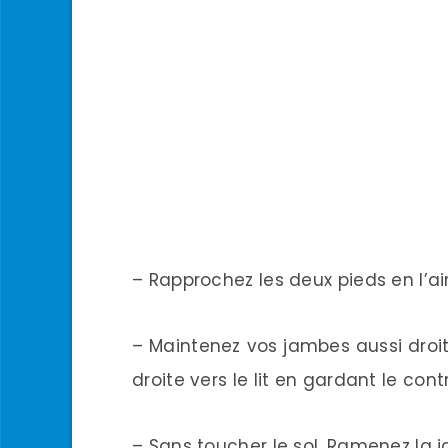
– Rapprochez les deux pieds en l’air 
– Maintenez vos jambes aussi droi
droite vers le lit en gardant le cont
– Sans toucher le sol, Ramenez la j