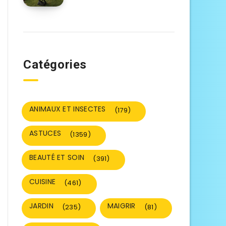
Catégories
ANIMAUX ET INSECTES
(179)
ASTUCES
(1359)
BEAUTÉ ET SOIN
(391)
CUISINE
(461)
JARDIN
MAIGRIR
(235)
(81)