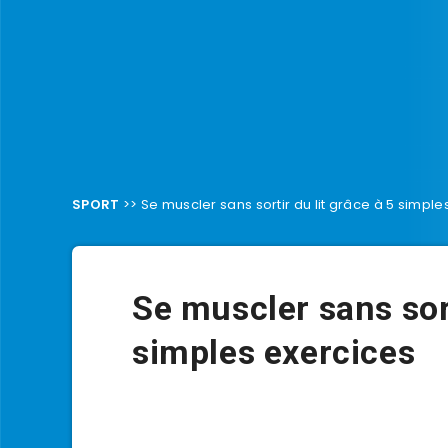
SPORT
>>
Se muscler sans sortir du lit grâce à 5 simple
Se muscler sans sort
simples exercices