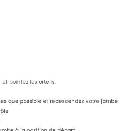
et pointez les orteils.
tes que possible et redescendez votre jambe
rôle
ambe à la position de départ.