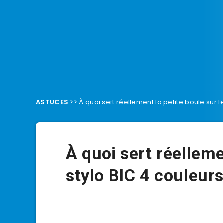
ASTUCES
>>
À quoi sert réellement la petite boule sur l
À quoi sert réelleme
stylo BIC 4 couleurs