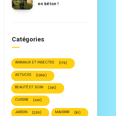
en béton !
Catégories
ANIMAUX ET INSECTES
(179)
ASTUCES
(1359)
BEAUTÉ ET SOIN
(391)
CUISINE
(461)
JARDIN
MAIGRIR
(235)
(81)