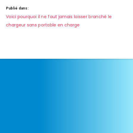
Publié dans:
Navigation
Voici pourquoi il ne faut jamais laisser branché le
chargeur sans portable en charge
de
l’article