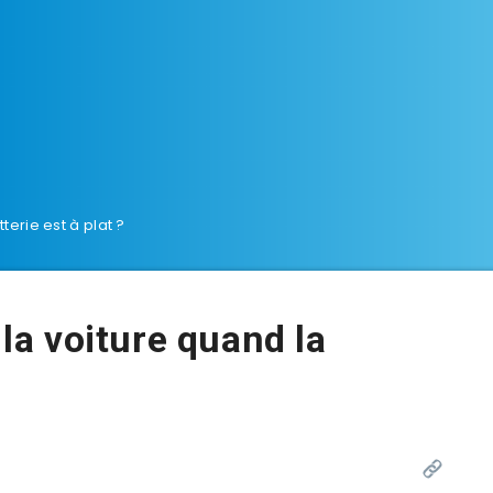
erie est à plat ?
a voiture quand la