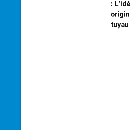
: L’id
origi
tuyau