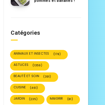
pommes et bananes !
Catégories
ANIMAUX ET INSECTES
(178)
ASTUCES
(1359)
BEAUTÉ ET SOIN
(391)
CUISINE
(461)
JARDIN
MAIGRIR
(235)
(81)