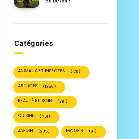
en béton !
Catégories
ANIMAUX ET INSECTES
(179)
ASTUCES
(1359)
BEAUTÉ ET SOIN
(391)
CUISINE
(461)
JARDIN
MAIGRIR
(235)
(81)