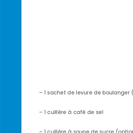
– 1 sachet de levure de boulanger 
– 1 cuillère à café de sel
– 1 cuillère à soupe de sucre (optio