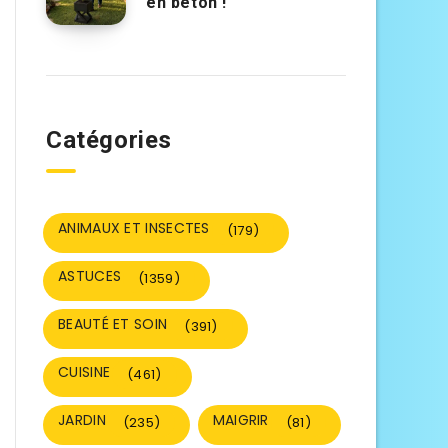
en béton !
Catégories
ANIMAUX ET INSECTES
(179)
ASTUCES
(1359)
BEAUTÉ ET SOIN
(391)
CUISINE
(461)
JARDIN
MAIGRIR
(235)
(81)