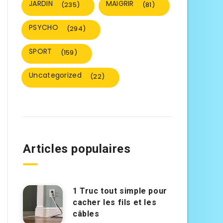
JARDIN
MAIGRIR
(235)
(81)
PSYCHO
(294)
SPORT
(159)
Uncategorized
(22)
Articles populaires
1 Truc tout simple pour
cacher les fils et les
câbles