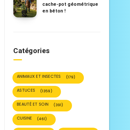
cache-pot géométrique
en béton !
Catégories
ANIMAUX ET INSECTES
(179)
ASTUCES
(1359)
BEAUTÉ ET SOIN
(391)
CUISINE
(461)