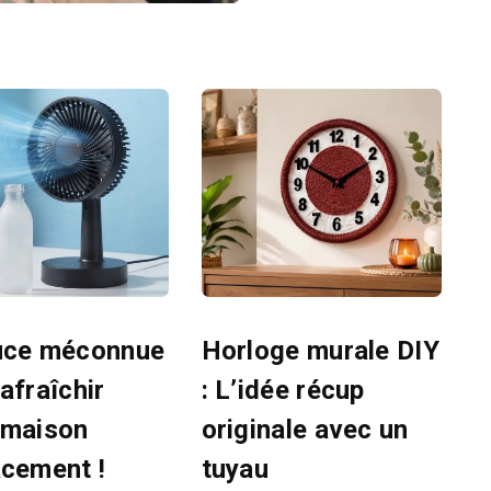
uce méconnue
Horloge murale DIY
afraîchir
: L’idée récup
 maison
originale avec un
acement !
tuyau