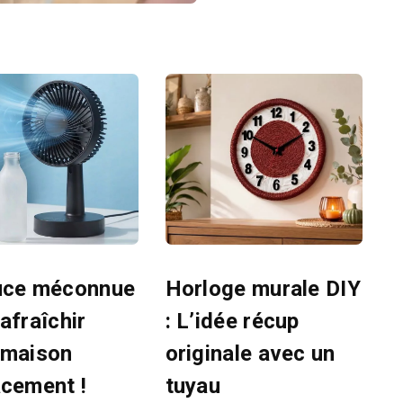
uce méconnue
Horloge murale DIY
afraîchir
: L’idée récup
 maison
originale avec un
acement !
tuyau