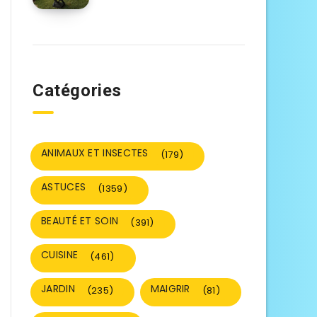
Catégories
ANIMAUX ET INSECTES
(179)
ASTUCES
(1359)
BEAUTÉ ET SOIN
(391)
CUISINE
(461)
JARDIN
MAIGRIR
(235)
(81)