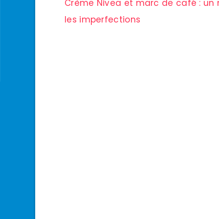
Navigation
Crème Nivea et marc de café : un m
de
les imperfections
l’article