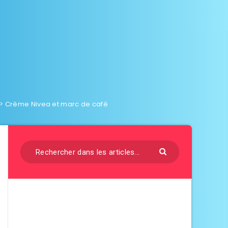
>
Crème Nivea et marc de café