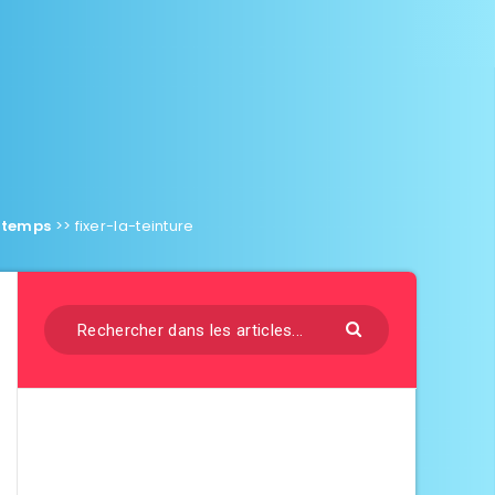
ngtemps
>>
fixer-la-teinture