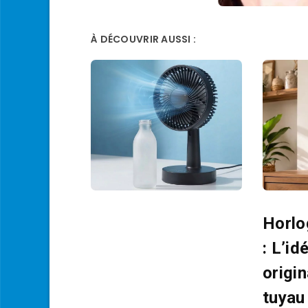
À DÉCOUVRIR AUSSI :
Horlo
: L’id
origi
tuyau