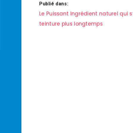
Publié dans:
Navigation
Le Puissant Ingrédient naturel qui 
de
teinture plus longtemps
l’article