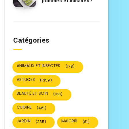
pommes et bananes !
Catégories
ANIMAUX ET INSECTES
(178)
ASTUCES
(1359)
BEAUTÉ ET SOIN
(391)
CUISINE
(461)
JARDIN
MAIGRIR
(235)
(81)