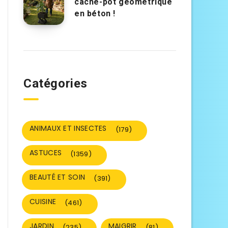
cache-pot géométrique
en béton !
Catégories
ANIMAUX ET INSECTES
(179)
ASTUCES
(1359)
BEAUTÉ ET SOIN
(391)
CUISINE
(461)
JARDIN
MAIGRIR
(235)
(81)