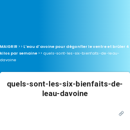
MAIGRIR
>>
L’eau d’avoine pour dégonfler le ventre et brûler 4
kilos par semaine
>>
quels-sont-les-six-bienfaits-de-leau-
davoine
quels-sont-les-six-bienfaits-de-
leau-davoine