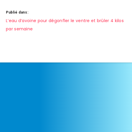
Publié dans:
Navigation
L’eau d’avoine pour dégonfler le ventre et brûler 4 kilos
par semaine
de
l’article