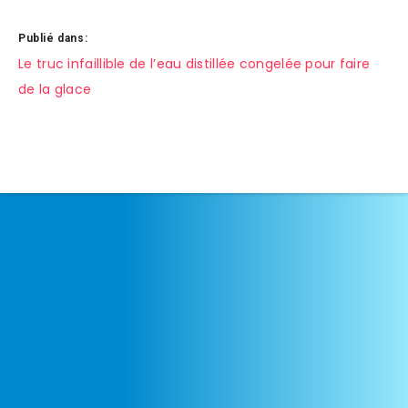
Publié dans:
Navigation
Le truc infaillible de l’eau distillée congelée pour faire
de la glace
de
l’article