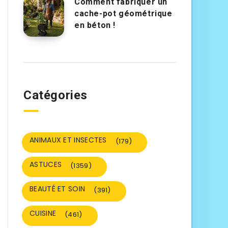
Comment fabriquer un
cache-pot géométrique
en béton !
Catégories
ANIMAUX ET INSECTES
(179)
ASTUCES
(1359)
BEAUTÉ ET SOIN
(391)
CUISINE
(461)