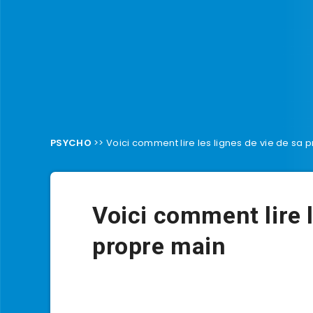
PSYCHO
>>
Voici comment lire les lignes de vie de sa 
Voici comment lire l
propre main