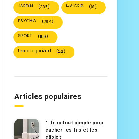
JARDIN
MAIGRIR
(235)
(81)
PSYCHO
(294)
SPORT
(159)
Uncategorized
(22)
Articles populaires
1 Truc tout simple pour
cacher les fils et les
câbles