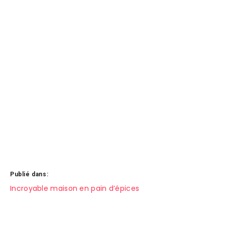
Publié dans:
Navigation
Incroyable maison en pain d’épices
de