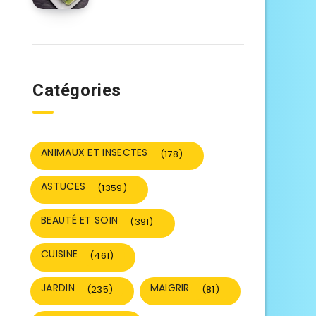
Catégories
ANIMAUX ET INSECTES
(178)
ASTUCES
(1359)
BEAUTÉ ET SOIN
(391)
CUISINE
(461)
JARDIN
MAIGRIR
(235)
(81)