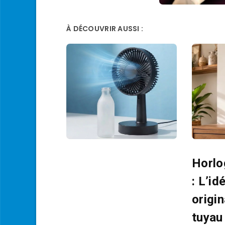
À DÉCOUVRIR AUSSI :
Horlo
: L’id
origi
tuyau