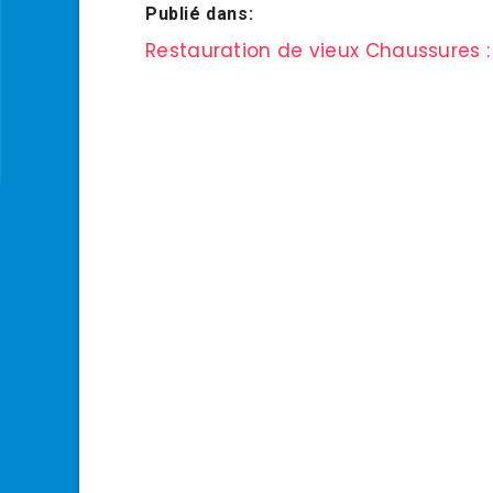
Publié dans:
Navigation
Restauration de vieux Chaussures :
de
l’article