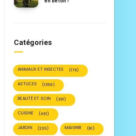
en béton !
Catégories
ANIMAUX ET INSECTES
(179)
ASTUCES
(1359)
BEAUTÉ ET SOIN
(391)
CUISINE
(461)
JARDIN
MAIGRIR
(235)
(81)