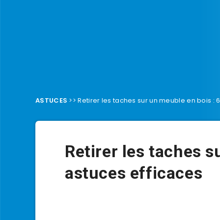
ASTUCES
>>
Retirer les taches sur un meuble en bois : 
Retirer les taches s
astuces efficaces