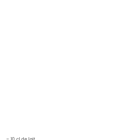
– 10 cl de lait