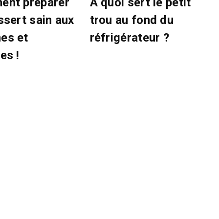
nt préparer
À quoi sert le petit
ssert sain aux
trou au fond du
es et
réfrigérateur ?
es !