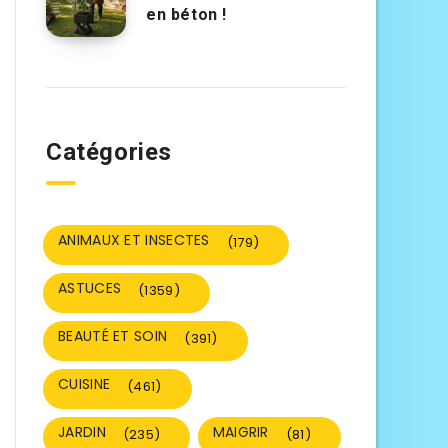
en béton !
Catégories
ANIMAUX ET INSECTES
(179)
ASTUCES
(1359)
BEAUTÉ ET SOIN
(391)
CUISINE
(461)
JARDIN
MAIGRIR
(235)
(81)