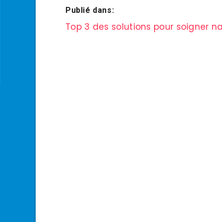
Publié dans:
Navigation
Top 3 des solutions pour soigner na
de
l’article