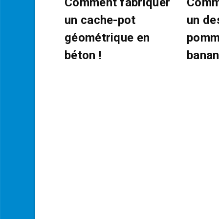
Comment fabriquer
Comme
un cache-pot
un de
géométrique en
pomm
béton !
banan