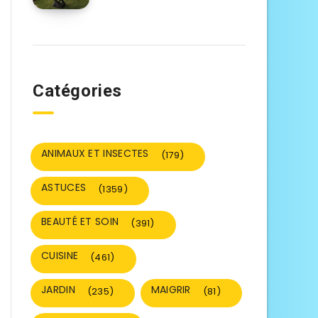
Catégories
ANIMAUX ET INSECTES
(179)
ASTUCES
(1359)
BEAUTÉ ET SOIN
(391)
CUISINE
(461)
JARDIN
MAIGRIR
(235)
(81)