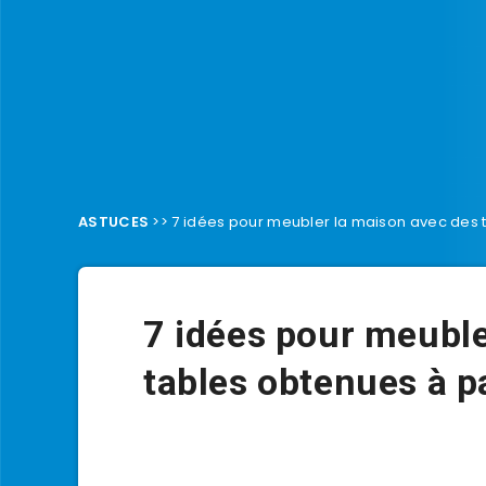
ASTUCES
>>
7 idées pour meubler la maison avec des t
7 idées pour meuble
tables obtenues à pa