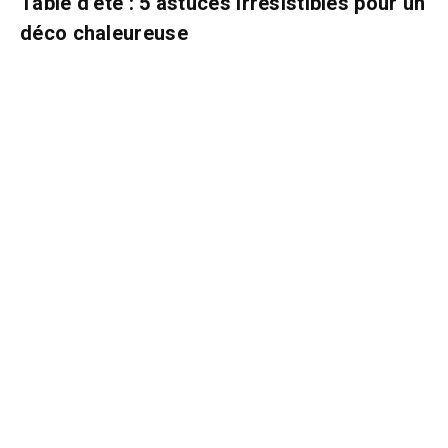
Table d’été : 5 astuces irrésistibles pour un
déco chaleureuse