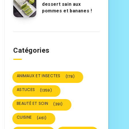
dessert sain aux
pommes et bananes !
Catégories
ANIMAUX ET INSECTES
(178)
ASTUCES
(1359)
BEAUTÉ ET SOIN
(391)
CUISINE
(461)