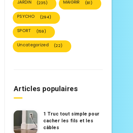
JARDIN
MAIGRIR
(235)
(81)
PSYCHO
(294)
SPORT
(159)
Uncategorized
(22)
Articles populaires
1 Truc tout simple pour
cacher les fils et les
câbles