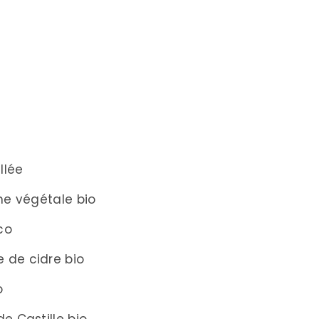
llée
ine végétale bio
co
e de cidre bio
o