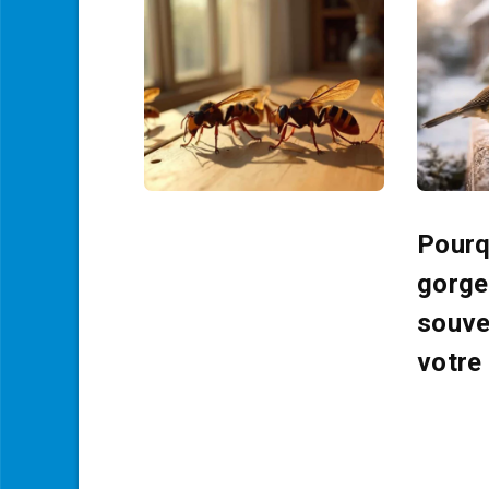
Pourq
gorge 
souve
votre