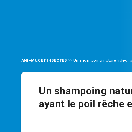
ANIMAUX ET INSECTES
>>
Un shampoing naturel idéal po
Un shampoing nature
ayant le poil rêche 