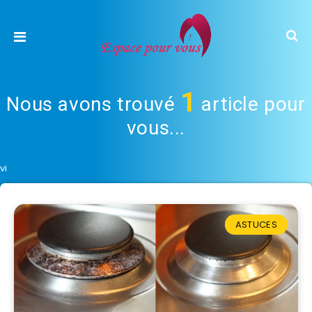
1
Nous avons trouvé
article pour
vous...
vi
ASTUCES