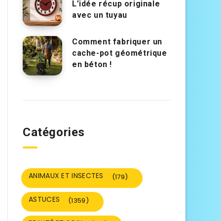
L’idée récup originale
avec un tuyau
Comment fabriquer un
cache-pot géométrique
en béton !
Catégories
ANIMAUX ET INSECTES
(179)
ASTUCES
(1359)