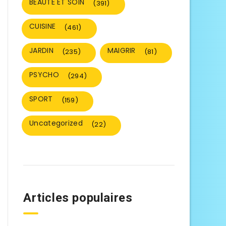
BEAUTÉ ET SOIN
(391)
CUISINE
(461)
JARDIN
MAIGRIR
(235)
(81)
PSYCHO
(294)
SPORT
(159)
Uncategorized
(22)
Articles populaires