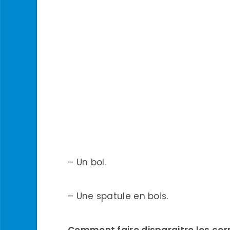
– Un bol.
– Une spatule en bois.
Comment faire disparaitre les cer