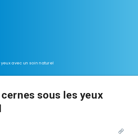
s yeux avec un soin naturel
s cernes sous les yeux
l