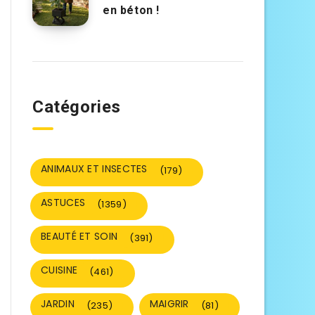
en béton !
Catégories
ANIMAUX ET INSECTES
(179)
ASTUCES
(1359)
BEAUTÉ ET SOIN
(391)
CUISINE
(461)
JARDIN
MAIGRIR
(235)
(81)