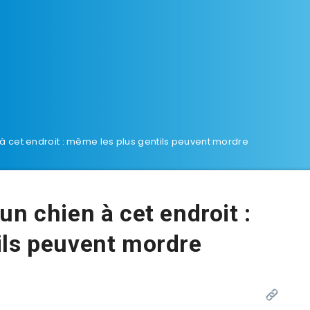
à cet endroit : même les plus gentils peuvent mordre
n chien à cet endroit :
ils peuvent mordre