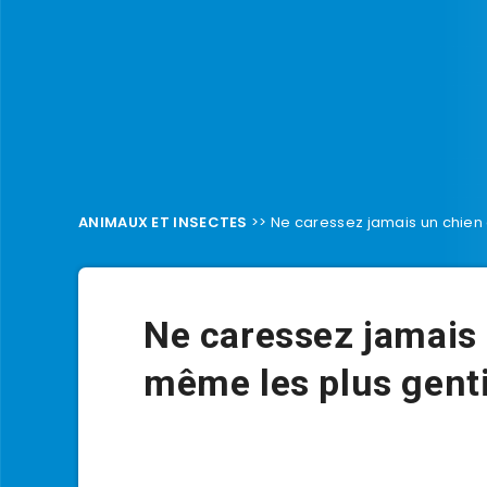
ANIMAUX ET INSECTES
>>
Ne caressez jamais un chien 
Ne caressez jamais u
même les plus gent