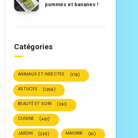
pommes et bananes !
Catégories
ANIMAUX ET INSECTES
(178)
ASTUCES
(1359)
BEAUTÉ ET SOIN
(391)
CUISINE
(461)
JARDIN
MAIGRIR
(235)
(81)