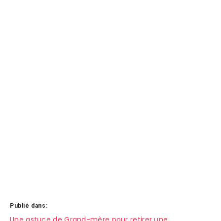
Publié dans:
Navigation
Une astuce de Grand-mère pour retirer une