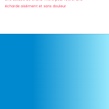
écharde aisément et sans douleur
de
l’article