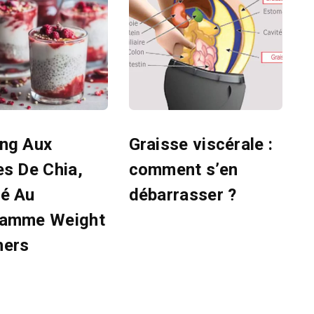
ng Aux
Graisse viscérale :
es De Chia,
comment s’en
é Au
débarrasser ?
ramme Weight
hers