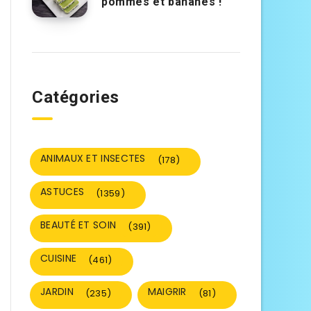
pommes et bananes !
Catégories
ANIMAUX ET INSECTES
(178)
ASTUCES
(1359)
BEAUTÉ ET SOIN
(391)
CUISINE
(461)
JARDIN
MAIGRIR
(235)
(81)