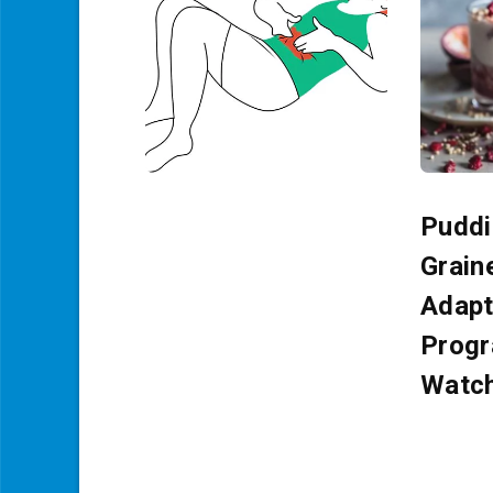
Puddi
Grain
Adapt
Prog
Watc