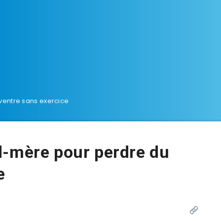
ventre sans exercice
d-mère pour perdre du
e