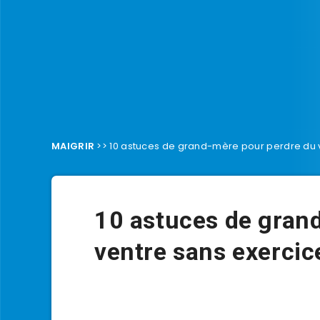
MAIGRIR
>>
10 astuces de grand-mère pour perdre du 
10 astuces de gran
ventre sans exercic