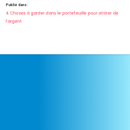
Publié dans:
Navigation
4 Choses à garder dans le portefeuille pour attirer de
l’argent
de
l’article