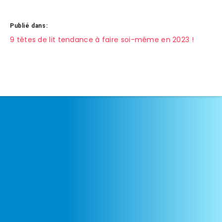
Publié dans:
Navigation
9 têtes de lit tendance à faire soi-même en 2023 !
de
l’article