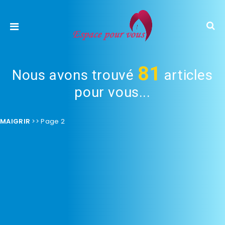
81
Nous avons trouvé
articles
pour vous...
MAIGRIR
>>
Page 2