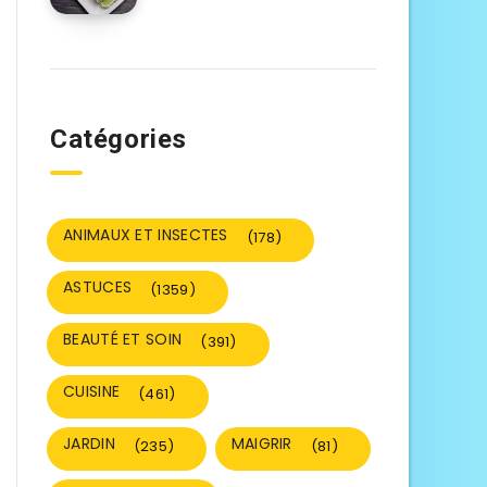
Catégories
ANIMAUX ET INSECTES
(178)
ASTUCES
(1359)
BEAUTÉ ET SOIN
(391)
CUISINE
(461)
JARDIN
MAIGRIR
(235)
(81)