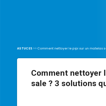
ASTUCES
>>
Comment nettoyer le pipi sur un matelas s
Comment nettoyer le
sale ? 3 solutions 