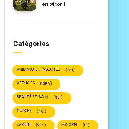
en béton !
Catégories
ANIMAUX ET INSECTES
(179)
ASTUCES
(1359)
BEAUTÉ ET SOIN
(391)
CUISINE
(461)
JARDIN
MAIGRIR
(235)
(81)