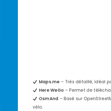
Maps.me
– Très détaillé, idéal 
Here WeGo
– Permet de télécharg
OsmAnd
– Basé sur OpenStreetMa
vélo.