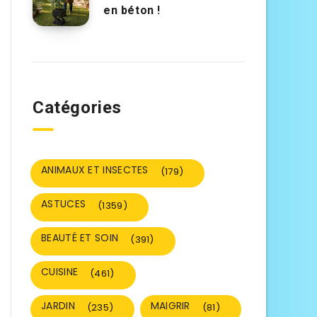
en béton !
Catégories
ANIMAUX ET INSECTES
(179)
ASTUCES
(1359)
BEAUTÉ ET SOIN
(391)
CUISINE
(461)
JARDIN
MAIGRIR
(235)
(81)