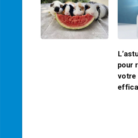
L’ast
pour r
votre
effic