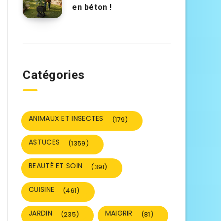
en béton !
Catégories
ANIMAUX ET INSECTES
(179)
ASTUCES
(1359)
BEAUTÉ ET SOIN
(391)
CUISINE
(461)
JARDIN
MAIGRIR
(235)
(81)