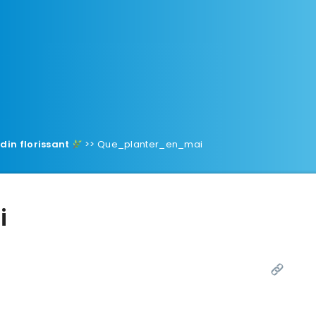
rdin florissant
>>
Que_planter_en_mai
i