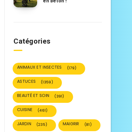
en béton !
Catégories
ANIMAUX ET INSECTES
(179)
ASTUCES
(1359)
BEAUTÉ ET SOIN
(391)
CUISINE
(461)
JARDIN
MAIGRIR
(235)
(81)