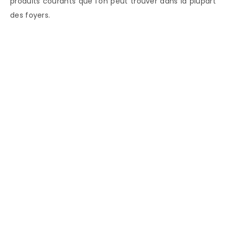
produits courants que l’on peut trouver dans la plupart
des foyers.