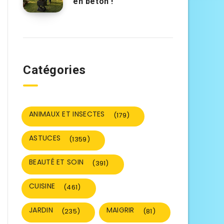
en béton !
Catégories
ANIMAUX ET INSECTES
(179)
ASTUCES
(1359)
BEAUTÉ ET SOIN
(391)
CUISINE
(461)
JARDIN
MAIGRIR
(235)
(81)