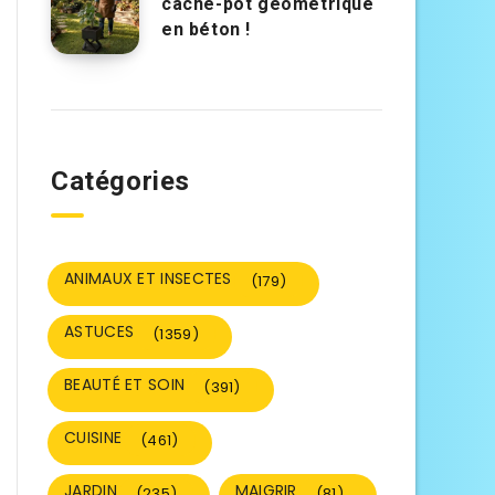
cache-pot géométrique
en béton !
Catégories
ANIMAUX ET INSECTES
(179)
ASTUCES
(1359)
BEAUTÉ ET SOIN
(391)
CUISINE
(461)
JARDIN
MAIGRIR
(235)
(81)