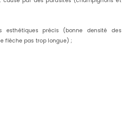
t causé par des parasites (champignons et
es esthétiques précis (bonne densité des
 flèche pas trop longue) ;