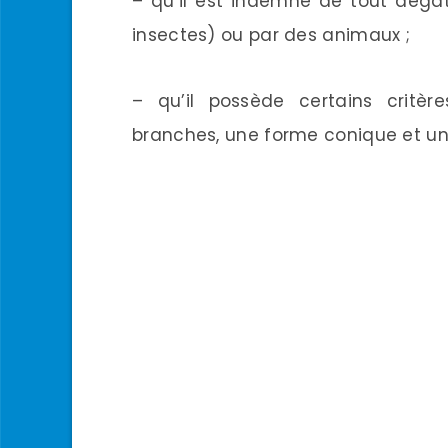
– qu’il est indemne de tout dégâ
insectes) ou par des animaux ;
– qu’il possède certains critèr
branches, une forme conique et une