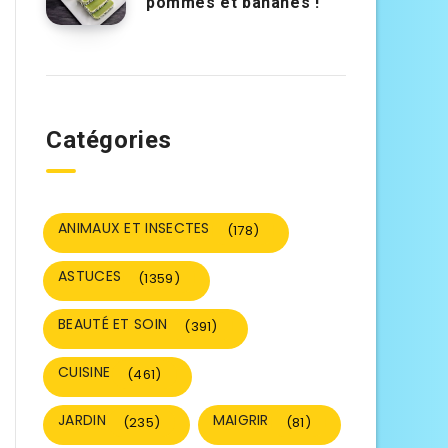
pommes et bananes !
Catégories
ANIMAUX ET INSECTES
(178)
ASTUCES
(1359)
BEAUTÉ ET SOIN
(391)
CUISINE
(461)
JARDIN
MAIGRIR
(235)
(81)