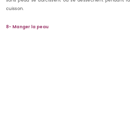
sans peau se durcissent ou se dessèchent pendant la
cuisson.
8- Manger la peau