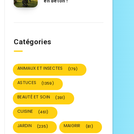
en béton !
Catégories
ANIMAUX ET INSECTES
(179)
ASTUCES
(1359)
BEAUTÉ ET SOIN
(391)
CUISINE
(461)
JARDIN
MAIGRIR
(235)
(81)