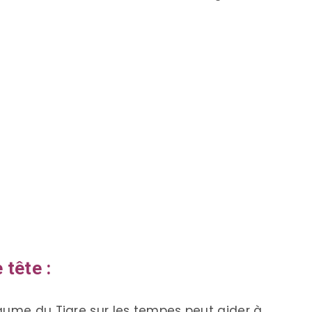
 tête :
aume du Tigre sur les tempes peut aider à