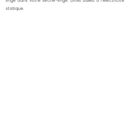
linge dans votre sèche-linge. Dites adieu à l’électricité
statique.