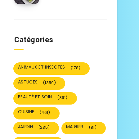
Catégories
ANIMAUX ET INSECTES
(178)
ASTUCES
(1359)
BEAUTÉ ET SOIN
(391)
CUISINE
(461)
JARDIN
MAIGRIR
(235)
(81)