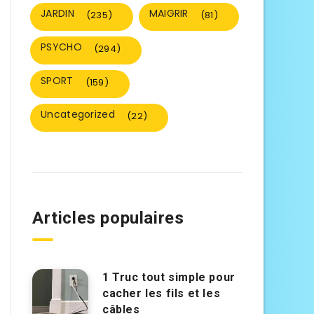
JARDIN
MAIGRIR
(235)
(81)
PSYCHO
(294)
SPORT
(159)
Uncategorized
(22)
Articles populaires
1 Truc tout simple pour
cacher les fils et les
câbles