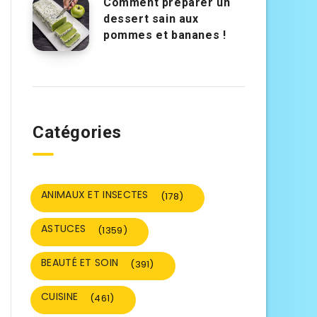
Comment préparer un
dessert sain aux
pommes et bananes !
Catégories
ANIMAUX ET INSECTES
(178)
ASTUCES
(1359)
BEAUTÉ ET SOIN
(391)
CUISINE
(461)