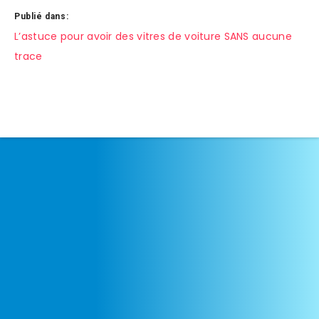
Publié dans:
Navigation
L’astuce pour avoir des vitres de voiture SANS aucune
trace
de
l’article